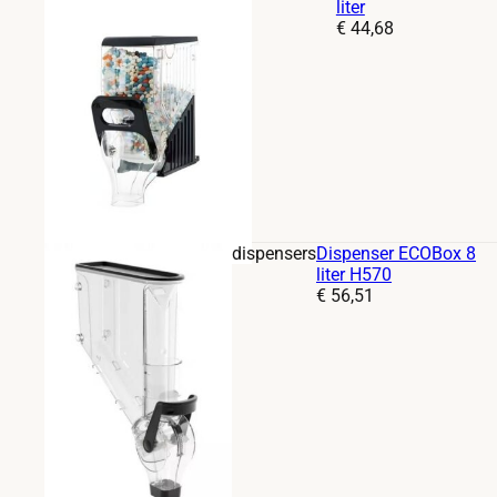
liter
Prijs:
€
44,68
dispensers
Dispenser ECOBox 8
liter H570
Prijs:
€
56,51