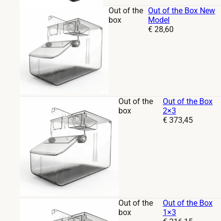
Out of the
Out of the Box New
box
Model
Prijs:
€
28,60
Out of the
Out of the Box
box
2×3
Prijs:
€
373,45
Out of the
Out of the Box
box
1×3