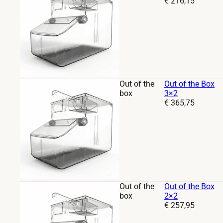
Prijs:
€
216,15
Out of the
Out of the Box
box
3×2
Prijs:
€
365,75
Out of the
Out of the Box
box
2×2
Prijs:
€
257,95