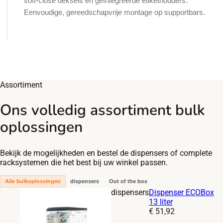
soft-close deksels en geïntegreerde etikethouders.
Eenvoudige, gereedschapvrije montage op supportbars.
Assortiment
Ons volledig assortiment bulk
oplossingen
Bekijk de mogelijkheden en bestel de dispensers of complete
racksystemen die het best bij uw winkel passen.
Alle bulkoplossingen
dispensers
Out of the box
dispensers
Dispenser ECOBox
13 liter
Prijs:
€
51,92