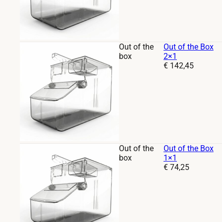
Out of the
Out of the Box
box
2×1
Prijs:
€
142,45
Out of the
Out of the Box
box
1×1
Prijs:
€
74,25