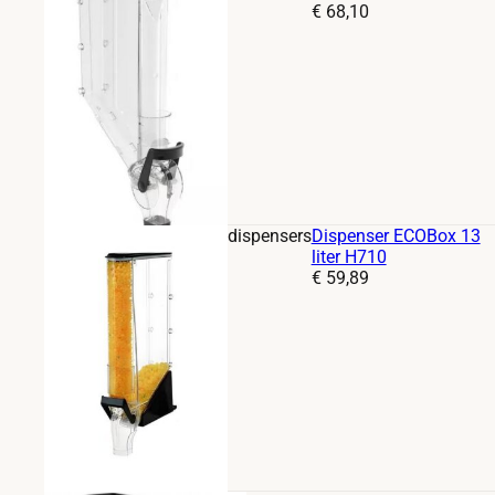
Prijs:
€
68,10
dispensers
Dispenser ECOBox 13
liter H710
Prijs:
€
59,89