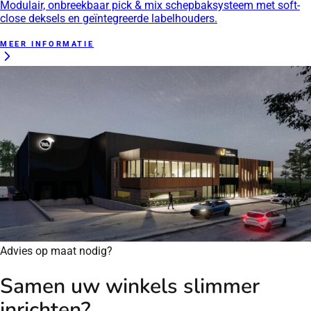
Modulair, onbreekbaar pick & mix schepbaksysteem met soft-
close deksels en geïntegreerde labelhouders.
MEER INFORMATIE
Advies op maat nodig?
Samen uw winkels slimmer
inrichten?