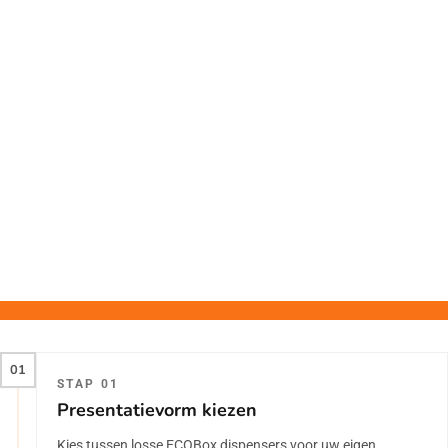
01
STAP 01
Presentatievorm kiezen
Kies tussen losse ECOBox dispensers voor uw eigen