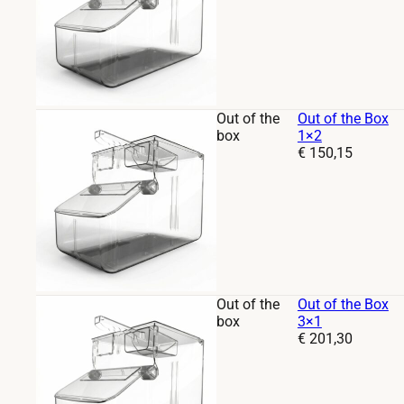
Out of the
Out of the Box
box
1×2
Prijs:
€
150,15
Out of the
Out of the Box
box
3×1
Prijs:
€
201,30