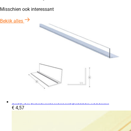
Misschien ook interessant
Bekijk alles
Profielen
Snap-On profiel met front magnetisch 1000mm
Prijs:
€
4,57