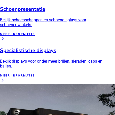
Schoenpresentatie
Bekijk schoenschappen en schoendisplays voor
schoenenwinkels.
MEER INFORMATIE
Specialistische displays
Bekijk displays voor onder meer brillen, sieraden, caps en
ballen.
MEER INFORMATIE