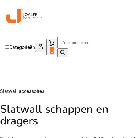
Skip to main content
☰
Categorieën
0
Slatwall accessoires
Slatwall schappen en
dragers