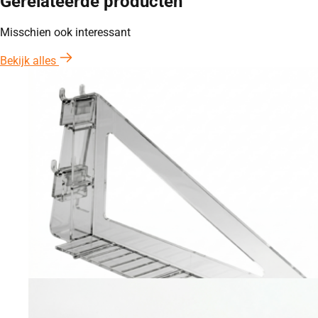
Gerelateerde producten
Misschien ook interessant
Bekijk alles
3× positie
Fotolijst display
Prijs:
€
2,37