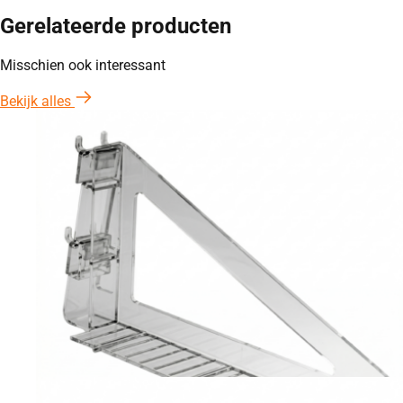
Gerelateerde producten
Misschien ook interessant
Bekijk alles
3× positie
Fotolijst display
Prijs:
€
2,37