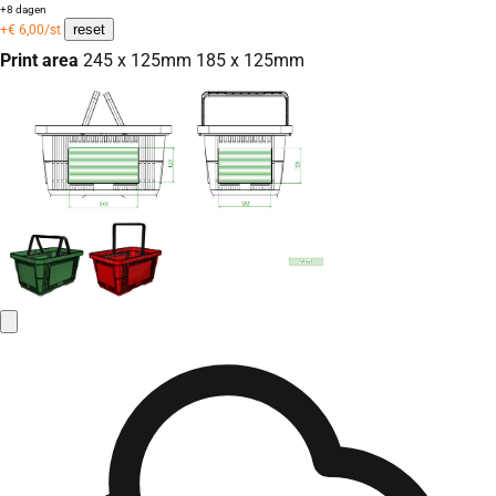
+8 dagen
reset
+
€
6,00
/st
Print area
245 x 125mm 185 x 125mm