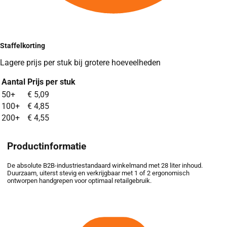
Staffelkorting
Lagere prijs per stuk bij grotere hoeveelheden
Aantal
Prijs per stuk
Bulk pricing discounts based on quantity ordered
50+
€
5,09
100+
€
4,85
200+
€
4,55
Productinformatie
De absolute B2B-industriestandaard winkelmand met 28 liter inhoud.
Duurzaam, uiterst stevig en verkrijgbaar met 1 of 2 ergonomisch
ontworpen handgrepen voor optimaal retailgebruik.