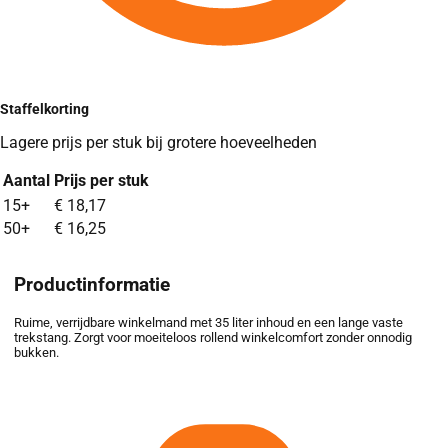
Staffelkorting
Lagere prijs per stuk bij grotere hoeveelheden
Aantal
Prijs per stuk
Bulk pricing discounts based on quantity ordered
15+
€
18,17
50+
€
16,25
Productinformatie
Ruime, verrijdbare winkelmand met 35 liter inhoud en een lange vaste
trekstang. Zorgt voor moeiteloos rollend winkelcomfort zonder onnodig
bukken.