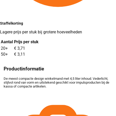
Staffelkorting
Lagere prijs per stuk bij grotere hoeveelheden
Aantal
Prijs per stuk
Bulk pricing discounts based on quantity ordered
20+
€
3,71
50+
€
3,11
Productinformatie
De meest compacte design winkelmand met 4,5 liter inhoud. Vederlicht,
stijlvol rond van vorm en uitstekend geschikt voor impulsproducten bij de
kassa of compacte artikelen.