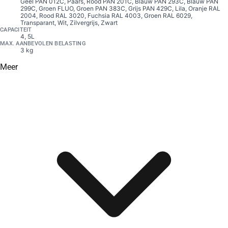
Geel PAN 012C, Paars, Rood PAN 201C, Blauw PAN 293C, Blauw PAN
299C, Groen FLUO, Groen PAN 383C, Grijs PAN 429C, Lila, Oranje RAL
2004, Rood RAL 3020, Fuchsia RAL 4003, Groen RAL 6029,
Transparant, Wit, Zilvergrijs, Zwart
CAPACITEIT
4, 5L
MAX. AANBEVOLEN BELASTING
3 kg
Meer