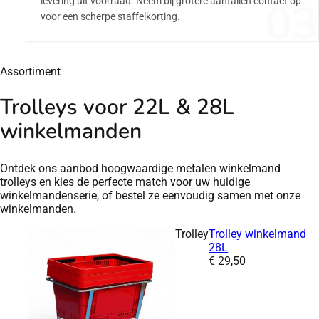
03
levering uit voorraad. Neem bij grotere aantallen contact op
voor een scherpe staffelkorting.
Assortiment
Trolleys voor 22L & 28L
winkelmanden
Ontdek ons aanbod hoogwaardige metalen winkelmand
trolleys en kies de perfecte match voor uw huidige
winkelmandenserie, of bestel ze eenvoudig samen met onze
winkelmanden.
Trolley
Trolley winkelmand
28L
Prijs:
€
29,50