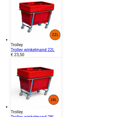
Trolley
Trolley winkelmand 22L
Prijs:
€
23,50
Trolley
Trolley winkelmand 28L