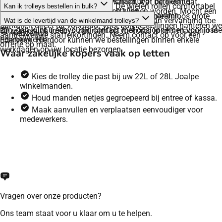
levensduur raden we aan om ze 's nachts of bij slechte
Zeker. Joalpe levert duurzame kwaliteit, wat betekent dat
sporen achter op uw winkelvloer. De wielen rollen comfortabel
Kan ik trolleys bestellen in bulk?
weersomstandigheden binnen te stallen.
onderdelen desgewenst vervangen kunnen worden. Mocht een
en geruisloos, zelfs bij een volledige stapel manden.
Ja, als directe B2B-producent leveren we probleemloos grote
wiel na verloop van jaren intensief gebruik aan vervanging toe
Wat is de levertijd van de winkelmand trolleys?
aantallen direct uit voorraad. Voor bulkbestellingen hanteren we
zijn, dan kunt u eenvoudig contact met ons opnemen voor losse
Onze metalen trolleys zijn ruim op voorraad in ons magazijn in
Keuzehulp
aantrekkelijke staffelkortingen. Neem contact op voor een
reservewielen.
Ederveen. Hierdoor kunnen we bestellingen binnen enkele
offerte op maat.
werkdagen op uw locatie bezorgen.
Waar zakelijke kopers vaak op letten
Kies de trolley die past bij uw 22L of 28L Joalpe
winkelmanden.
Houd manden netjes gegroepeerd bij entree of kassa.
Maak aanvullen en verplaatsen eenvoudiger voor
medewerkers.
Vragen over onze producten?
Ons team staat voor u klaar om u te helpen.