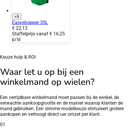
Blauw PAN 293C
Blauw PAN 299C
Fuchsia RAL 4003
Geel PAN 012C
Grijs PAN 429C
+9
Easyshopper 35L
Prijs:
€
22,13
Staffelprijs vanaf
€
16,25
p/st
Keuze hulp & ROI
Waar let u op bij een
winkelmand op wielen?
Een verrijdbare winkelmand moet passen bij de winkel, de
verwachte aankoopgrootte en de manier waarop klanten de
mand gebruiken. Een slimme modelkeuze stimuleert grotere
aankopen en verhoogt direct uw omzet per klant.
01