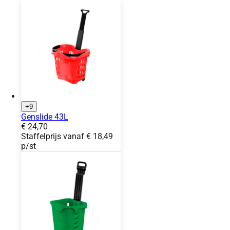
Blauw PAN 293C
Blauw PAN 299C
Fuchsia RAL 4003
Geel PAN 012C
Grijs PAN 429C
+9
Genslide 43L
Prijs:
€
24,70
Staffelprijs vanaf
€
18,49
p/st