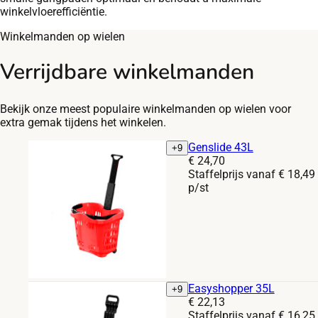
winkelvloerefficiëntie.
Winkelmanden op wielen
Verrijdbare winkelmanden
Bekijk onze meest populaire winkelmanden op wielen voor
extra gemak tijdens het winkelen.
Blauw PAN 293C
Blauw PAN 299C
Fuchsia RAL 4003
Geel PAN 012C
Grijs PAN 429C
Genslide 43L
+9
Prijs:
€
24,70
Staffelprijs vanaf
€
18,49
p/st
Blauw PAN 293C
Blauw PAN 299C
Fuchsia RAL 4003
Geel PAN 012C
Grijs PAN 429C
Easyshopper 35L
+9
Prijs:
€
22,13
Staffelprijs vanaf
€
16,25